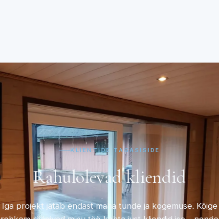
KLIENTIDE TAGASISIDE
Rahulolevad
kliendid
Iga projekt jätab endast maha tunde ja kogemuse. Kõige