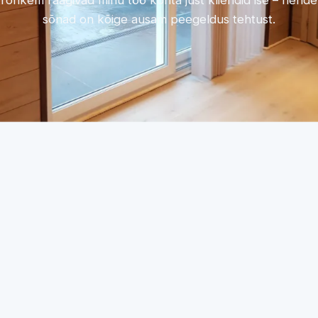
rohkem räägivad minu töö kohta just kliendid ise – nende
sõnad on kõige ausam peegeldus tehtust.