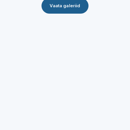
Vaata galeriid
KÜSI PAKKUMIST
Soovid ka oma loo siia?
Alusta vestlust ja loome koos lahenduse, mis kestab
ajas.
Nõustamine sinu kodus või online