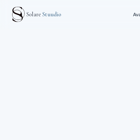
Mine põhisisu juurde
Solare
Stuudio
Av