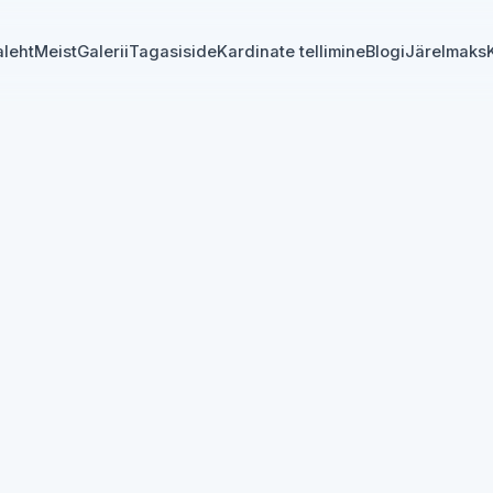
aleht
Meist
Galerii
Tagasiside
Kardinate tellimine
Blogi
Järelmaks