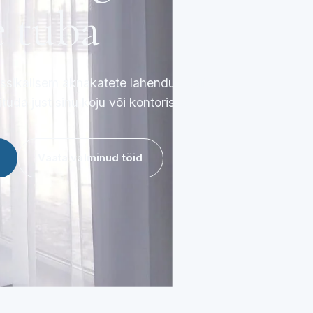
e tuba
lassikalisem aknakatete lahendus, kuid
da just sinu koju või kontorisse.
Vaata valminud töid