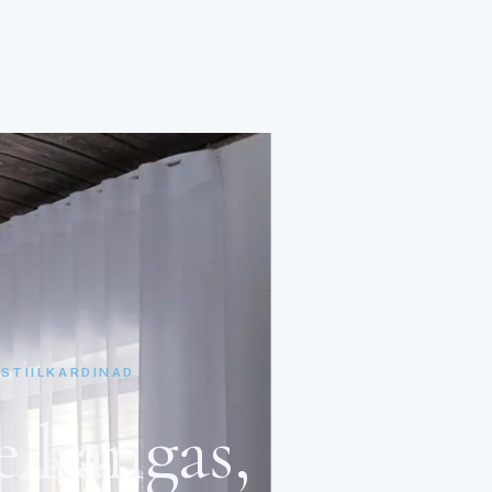
STIILKARDINAD
e
kangas,