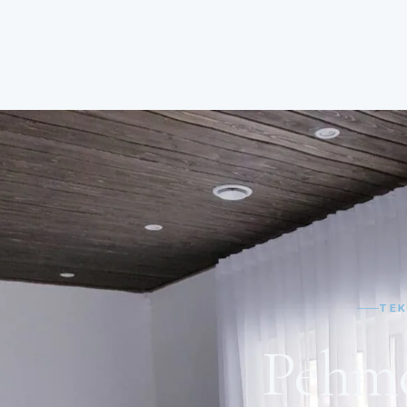
TEK
Pehm