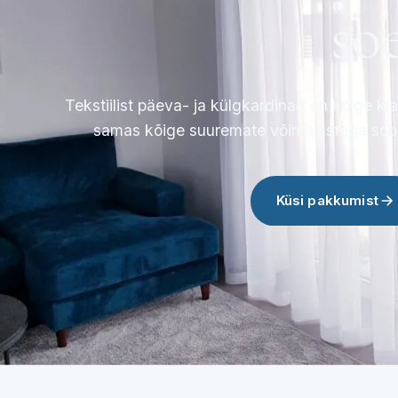
so
Tekstiilist päeva- ja külgkardinad on kõige k
samas kõige suuremate võimalustega sobitu
Küsi pakkumist